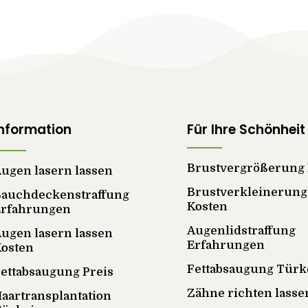
Information
Für Ihre Schönheit
Brustvergrößerung 
ugen lasern lassen
Brustverkleinerung
Bauchdeckenstraffung
Kosten
Erfahrungen
Augenlidstraffung
ugen lasern lassen
Erfahrungen
Kosten
Fettabsaugung Türk
ettabsaugung Preis
Zähne richten lasse
aartransplantation