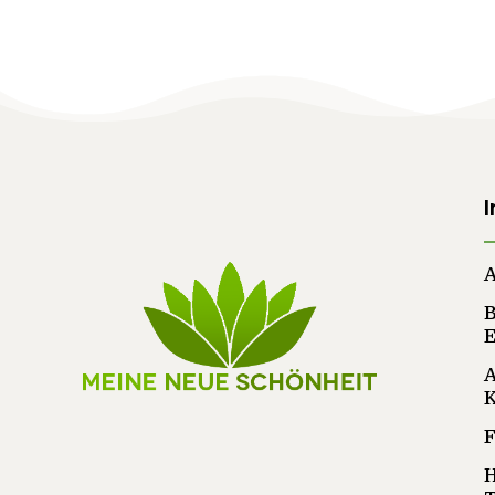
A
A
F
H